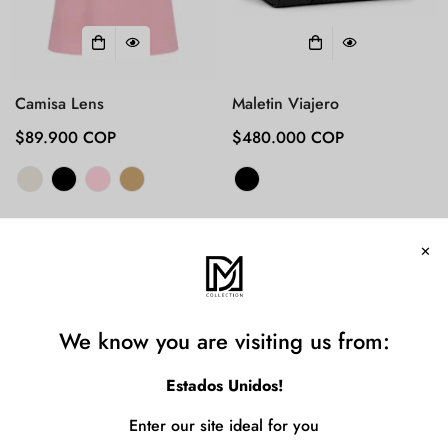
Camisa Lens
Maletin Viajero
Precio
$89.900 COP
Precio
$480.000 COP
regular
regular
Confirm your age
Are you 18 years old or older?
No, I'm not
Yes, I am