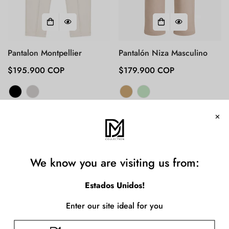
Pantalon Montpellier
Pantalón Niza Masculino
Precio
$195.900 COP
Precio
$179.900 COP
regular
regular
Confirm your age
Are you 18 years old or older?
No, I'm not
Yes, I am